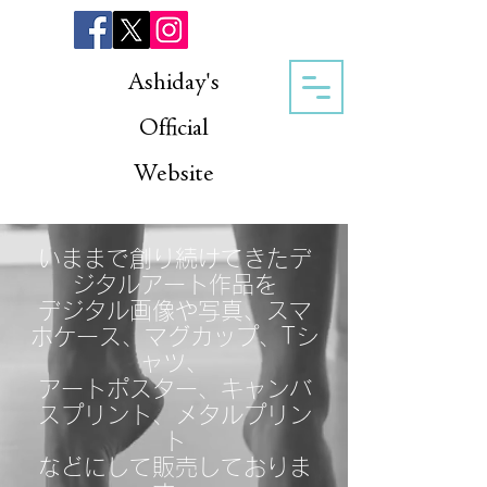
Ashiday's
Official
Website
いままで創り続けてきたデ
ジタルアート作品を
デジタル画像や写真、スマ
ホケース、マグカップ、Tシ
ャツ、
アートポスター、キャンバ
スプリント、メタルプリン
ト
などにして販売しておりま