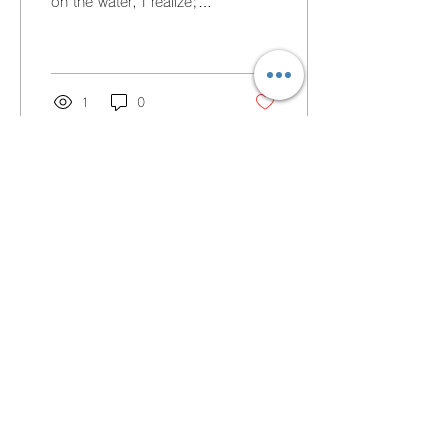
on the water, I realize;
This beautiful moment
more than eternity exists
in the reality...
1
0
2020年6月1日
∙
1
分
Beautiful Moment more than
Eternity
I face the beautiful
realities that transcend my
imagination.