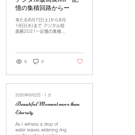
憶の集積回路からー
来たる8月7日(土)から8月
18日(水)まで デジタル版
画展2021ー記憶の集積回
路からー に出展します。
タイトルは「薫風/Summer
Breeze」 今回は動画のモ
ニター展示です。
6
0
2020年6月2日
∙
1
分
Beautiful Moment more than
Eternity
As I witness a drop of
water leaves widening ring